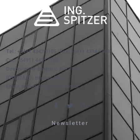
Tel.: +5411 4342 8105 | Fax: +5411 4334 6509
Cel.: +54911 4421 1000
Dirección: Av. Belgrano 355 Piso 7.
(C1092AAD) Buenos Aires
Email: spitzer@ingspitzer.com.ar
Newsletter