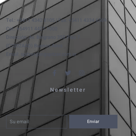
Tel.: +5411 4342 8105 | Fax: +5411 4334 6509
Cel.: +54911 4421 1000
Dirección: Av. Belgrano 355 Piso 7.
(C1092AAD) Buenos Aires
Email: spitzer@ingspitzer.com.ar
Newsletter
Enviar