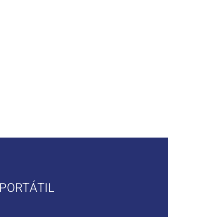
resa
Productos
Novedades
Con
 PORTÁTIL