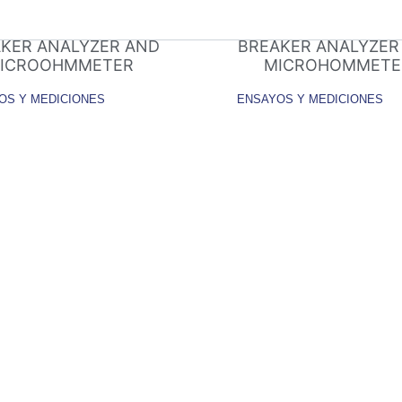
A 1000 – CIRCUIT
CBA 2000 – HV CIR
KER ANALYZER AND
BREAKER ANALYZER
ICROOHMMETER
MICROHOMMETE
OS Y MEDICIONES
ENSAYOS Y MEDICIONES