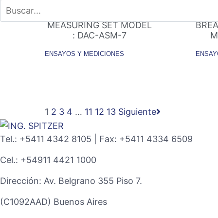
C & TANΔ AUTOMATIC
CB
MEASURING SET MODEL
BREA
: DAC-ASM-7
M
ENSAYOS Y MEDICIONES
ENSAY
1
2
3
4
…
11
12
13
Siguiente
Tel.: +5411 4342 8105 | Fax: +5411 4334 6509
Cel.: +54911 4421 1000
Dirección: Av. Belgrano 355 Piso 7.
(C1092AAD) Buenos Aires