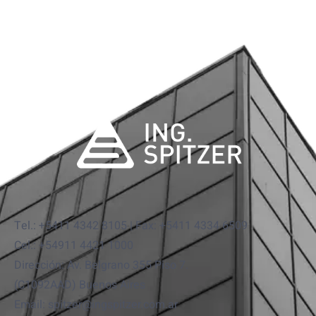
Tel.: +5411 4342 8105 | Fax: +5411 4334 6509
Cel.: +54911 4421 1000
Dirección: Av. Belgrano 355 Piso 7.
(C1092AAD) Buenos Aires
Email: spitzer@ingspitzer.com.ar