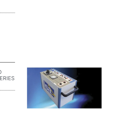
O
ERIES