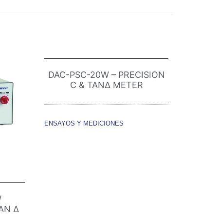
DAC-PSC-20W – PRECISION
C & TANΔ METER
ENSAYOS Y MEDICIONES
W
AN Δ