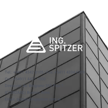
Tel.: +5411 4342 8105 | Fax: +5411 4334 6509
Cel.: +54911 4421 1000
Dirección: Av. Belgrano 355 Piso 7.
(C1092AAD) Buenos Aires
Email: spitzer@ingspitzer.com.ar