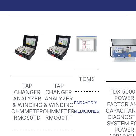
TDMS
TAP
TAP
TDX 5000
CHANGER
CHANGER
POWER
ANALYZER
ANALYZER
ENSAYOS Y
FACTOR A
& WINDING
& WINDING
CAPACITA
OHMMETER
OHMMETER
MEDICIONES
DIAGNOST
RMO60TD
RMO60TT
SYSTEM F
POWER